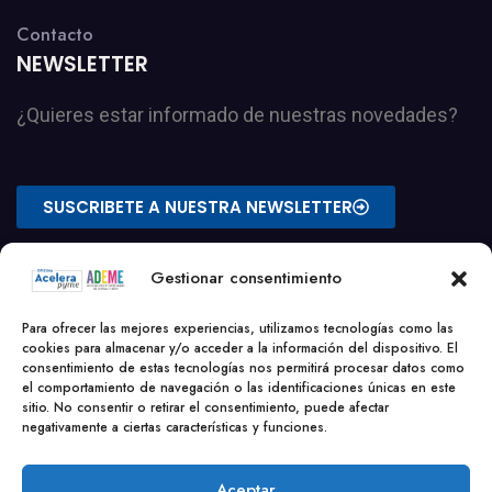
Contacto
NEWSLETTER
¿Quieres estar informado de nuestras novedades?
SUSCRIBETE A NUESTRA NEWSLETTER
Gestionar consentimiento
Para ofrecer las mejores experiencias, utilizamos tecnologías como las
cookies para almacenar y/o acceder a la información del dispositivo. El
consentimiento de estas tecnologías nos permitirá procesar datos como
el comportamiento de navegación o las identificaciones únicas en este
sitio. No consentir o retirar el consentimiento, puede afectar
negativamente a ciertas características y funciones.
Aviso Legal
|
Política de Privacidad
|
Política de Cookies
Aceptar