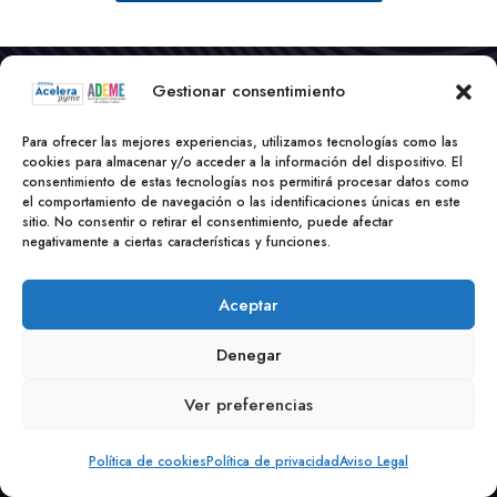
Gestionar consentimiento
Para ofrecer las mejores experiencias, utilizamos tecnologías como las
cookies para almacenar y/o acceder a la información del dispositivo. El
consentimiento de estas tecnologías nos permitirá procesar datos como
el comportamiento de navegación o las identificaciones únicas en este
sitio. No consentir o retirar el consentimiento, puede afectar
negativamente a ciertas características y funciones.
+34 652 169 289
Aceptar
info@acelerapyme-ademe.es
Ronda del Ferrocarril 33, Bj - 09200 Miranda de
Denegar
Ebro (Burgos)
Ver preferencias
Política de cookies
Política de privacidad
Aviso Legal