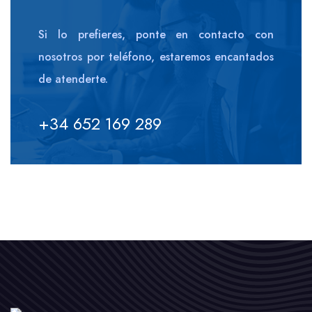
Si lo prefieres, ponte en contacto con
nosotros por teléfono, estaremos encantados
de atenderte.
+34 652 169 289